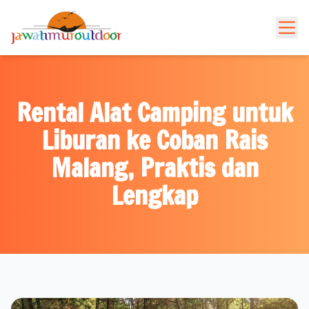
Rental Alat Camping untuk
Liburan ke Coban Rais
Malang, Praktis dan
Lengkap